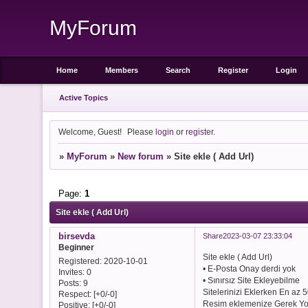
MyForum
Home
Members
Search
Register
Login
Active Topics
Welcome, Guest!
Please
login
or
register
.
»
MyForum
»
New forum
»
Site ekle ( Add Url)
Page:
1
Site ekle ( Add Url)
birsevda
Share
2023-03-07 23:33:04
Beginner
Site ekle ( Add Url)
Registered
: 2020-10-01
• E-Posta Onay derdi yok
Invites:
0
• Sınırsız Site Ekleyebilme
Posts:
9
Sitelerinizi Eklerken En az 
Respect:
[+0/-0]
Resim eklemenize Gerek Yokt
Positive:
[+0/-0]