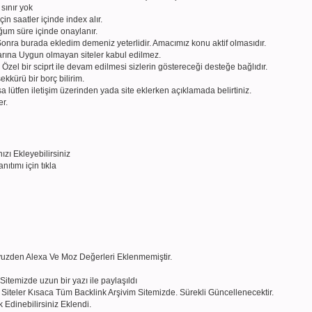
sınır yok
n saatler içinde index alır.
uğum süre içinde onaylanır.
 Sonra burada ekledim demeniz yeterlidir. Amacımız konu aktif olmasıdır.
arına Uygun olmayan siteler kabul edilmez.
r. Özel bir sciprt ile devam edilmesi sizlerin göstereceği desteğe bağlıdır.
şekkürü bir borç bilirim.
ksa lütfen iletişim üzerinden yada site eklerken açıklamada belirtiniz.
er.
zı Ekleyebilirsiniz
ıtımı için tıkla
yuzden Alexa Ve Moz Değerleri Eklenmemiştir.
ı Sitemizde uzun bir yazı ile paylaşıldı
 Siteler Kısaca Tüm Backlink Arşivim Sitemizde. Sürekli Güncellenecektir.
 Edinebilirsiniz Eklendi.