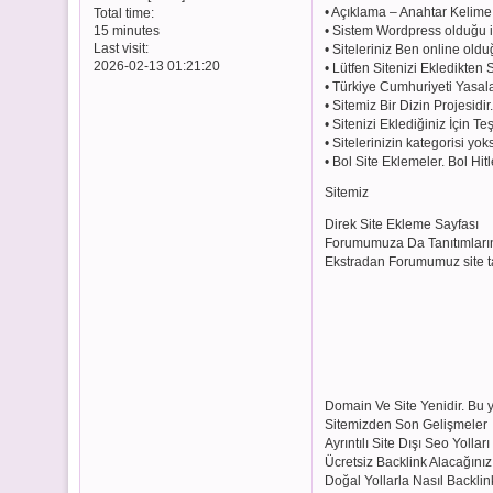
• Açıklama – Anahtar Kelime 
Total time:
• Sistem Wordpress olduğu içi
15 minutes
Last visit:
• Siteleriniz Ben online old
2026-02-13 01:21:20
• Lütfen Sitenizi Ekledikten
• Türkiye Cumhuriyeti Yasal
• Sitemiz Bir Dizin Projesidi
• Sitenizi Eklediğiniz İçin Te
• Sitelerinizin kategorisi yo
• Bol Site Eklemeler. Bol Hitl
Sitemiz
Direk Site Ekleme Sayfası
Forumumuza Da Tanıtımlarını
Ekstradan Forumumuz site tan
Domain Ve Site Yenidir. Bu 
Sitemizden Son Gelişmeler
Ayrıntılı Site Dışı Seo Yollar
Ücretsiz Backlink Alacağınız
Doğal Yollarla Nasıl Backlink